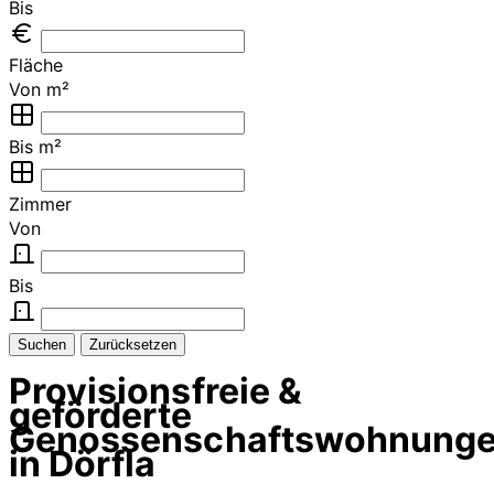
Bis
Fläche
Von m²
Bis m²
Zimmer
Von
Bis
Suchen
Zurücksetzen
Provisionsfreie &
geförderte
Genossenschaftswohnung
in Dörfla