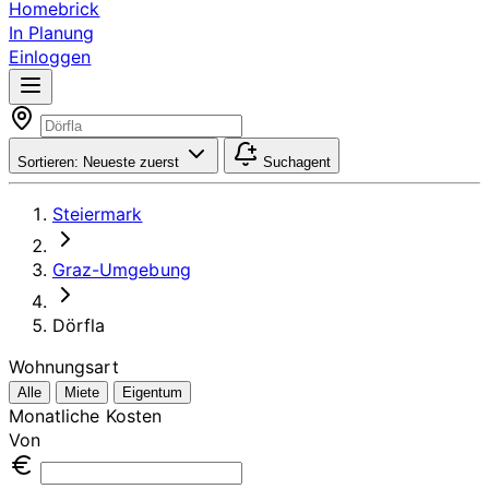
Homebrick
In Planung
Einloggen
Sortieren:
Neueste zuerst
Suchagent
Steiermark
Graz-Umgebung
Dörfla
Wohnungsart
Alle
Miete
Eigentum
Monatliche Kosten
Von