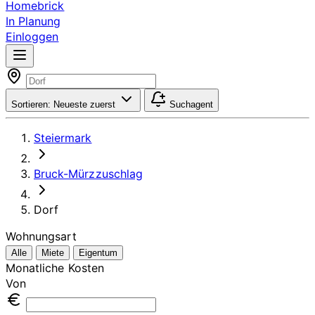
Homebrick
In Planung
Einloggen
Sortieren:
Neueste zuerst
Suchagent
Steiermark
Bruck-Mürzzuschlag
Dorf
Wohnungsart
Alle
Miete
Eigentum
Monatliche Kosten
Von