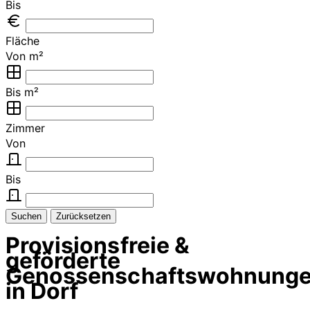
Bis
Fläche
Von m²
Bis m²
Zimmer
Von
Bis
Suchen
Zurücksetzen
Provisionsfreie &
geförderte
Genossenschaftswohnung
in Dorf