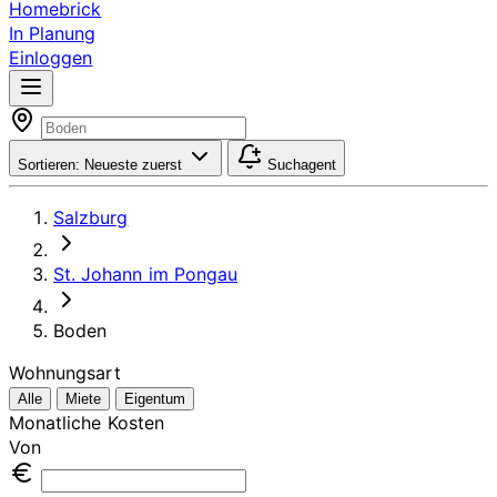
Homebrick
In Planung
Einloggen
Sortieren:
Neueste zuerst
Suchagent
Salzburg
St. Johann im Pongau
Boden
Wohnungsart
Alle
Miete
Eigentum
Monatliche Kosten
Von