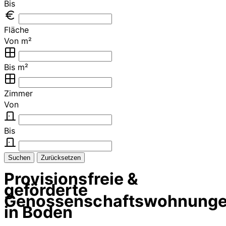
Bis
Fläche
Von m²
Bis m²
Zimmer
Von
Bis
Suchen
Zurücksetzen
Provisionsfreie &
geförderte
Genossenschaftswohnung
in Boden