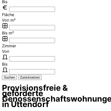
Bis
Fläche
Von m²
Bis m²
Zimmer
Von
Bis
Suchen
Zurücksetzen
Provisionsfreie &
geförderte
Genossenschaftswohnung
in Uttendorf