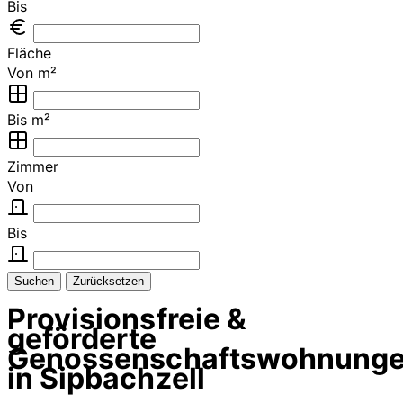
Bis
Fläche
Von m²
Bis m²
Zimmer
Von
Bis
Suchen
Zurücksetzen
Provisionsfreie &
geförderte
Genossenschaftswohnung
in Sipbachzell