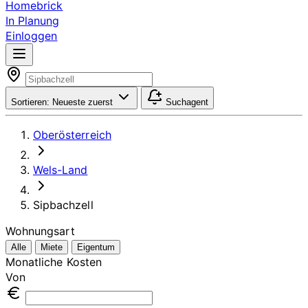
Homebrick
In Planung
Einloggen
Sortieren:
Neueste zuerst
Suchagent
Oberösterreich
Wels-Land
Sipbachzell
Wohnungsart
Alle
Miete
Eigentum
Monatliche Kosten
Von