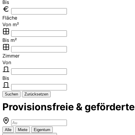
Bis
Fläche
Von m²
Bis m²
Zimmer
Von
Bis
Suchen
Zurücksetzen
Provisionsfreie & geförder
Alle
Miete
Eigentum