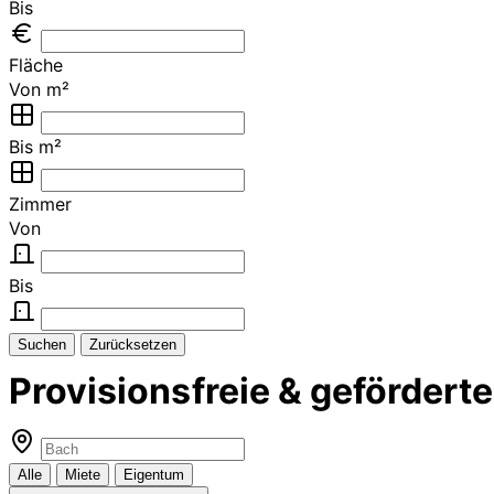
Bis
Fläche
Von m²
Bis m²
Zimmer
Von
Bis
Suchen
Zurücksetzen
Provisionsfreie & geförder
Alle
Miete
Eigentum