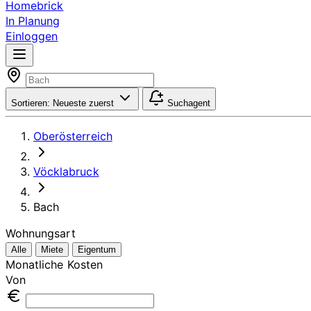
Homebrick
In Planung
Einloggen
Sortieren:
Neueste zuerst
Suchagent
Oberösterreich
Vöcklabruck
Bach
Wohnungsart
Alle
Miete
Eigentum
Monatliche Kosten
Von