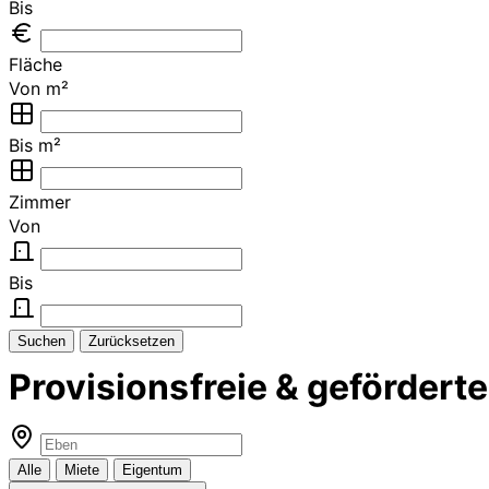
Bis
Fläche
Von m²
Bis m²
Zimmer
Von
Bis
Suchen
Zurücksetzen
Provisionsfreie & geförder
Alle
Miete
Eigentum