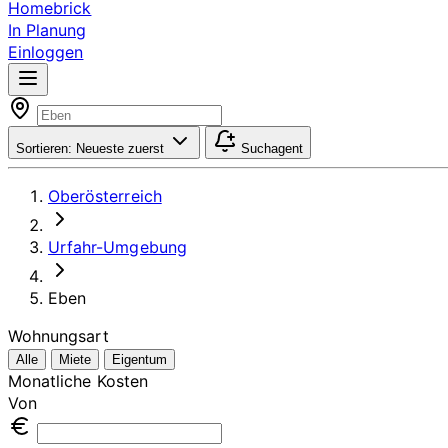
Homebrick
In Planung
Einloggen
Sortieren:
Neueste zuerst
Suchagent
Oberösterreich
Urfahr-Umgebung
Eben
Wohnungsart
Alle
Miete
Eigentum
Monatliche Kosten
Von