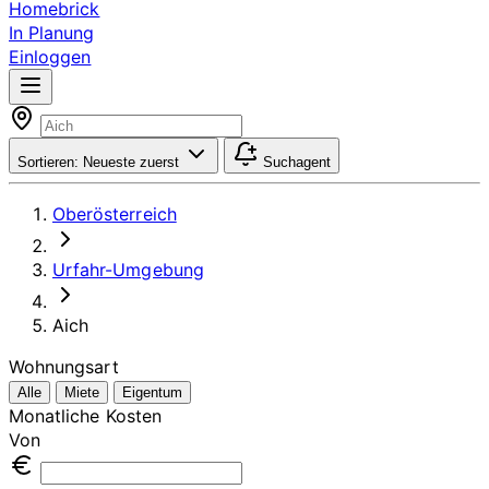
Homebrick
In Planung
Einloggen
Sortieren:
Neueste zuerst
Suchagent
Oberösterreich
Urfahr-Umgebung
Aich
Wohnungsart
Alle
Miete
Eigentum
Monatliche Kosten
Von