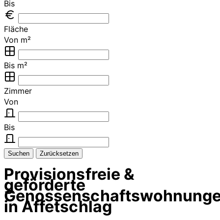
Bis
Fläche
Von m²
Bis m²
Zimmer
Von
Bis
Suchen
Zurücksetzen
Provisionsfreie &
geförderte
Genossenschaftswohnung
in Affetschlag