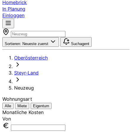
Homebrick
In Planung
Einloggen
Sortieren:
Neueste zuerst
Suchagent
Oberösterreich
Steyr-Land
Neuzeug
Wohnungsart
Alle
Miete
Eigentum
Monatliche Kosten
Von