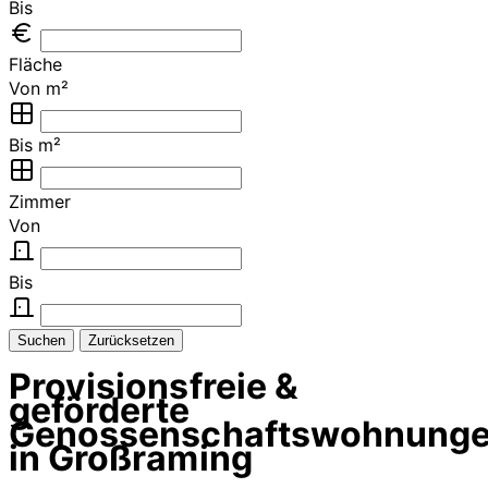
Bis
Fläche
Von m²
Bis m²
Zimmer
Von
Bis
Suchen
Zurücksetzen
Provisionsfreie &
geförderte
Genossenschaftswohnung
in Großraming