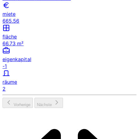
miete
665.56
fläche
66.73 m²
eigenkapital
-1
räume
2
Vorherige
Nächste