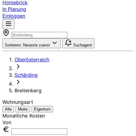
Homebrick
In Planung
Einloggen
Sortieren:
Neueste zuerst
Suchagent
Oberösterreich
Schärding
Breitenberg
Wohnungsart
Alle
Miete
Eigentum
Monatliche Kosten
Von