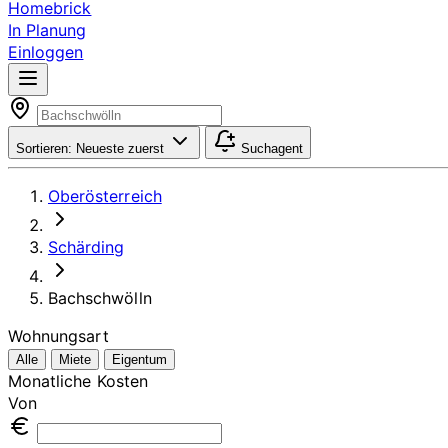
Homebrick
In Planung
Einloggen
Sortieren:
Neueste zuerst
Suchagent
Oberösterreich
Schärding
Bachschwölln
Wohnungsart
Alle
Miete
Eigentum
Monatliche Kosten
Von