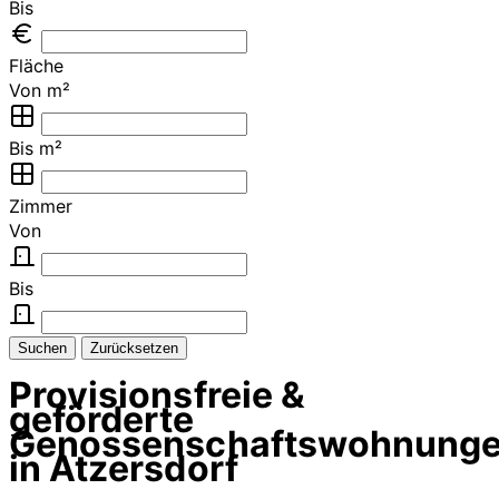
Bis
Fläche
Von m²
Bis m²
Zimmer
Von
Bis
Suchen
Zurücksetzen
Provisionsfreie &
geförderte
Genossenschaftswohnung
in Atzersdorf