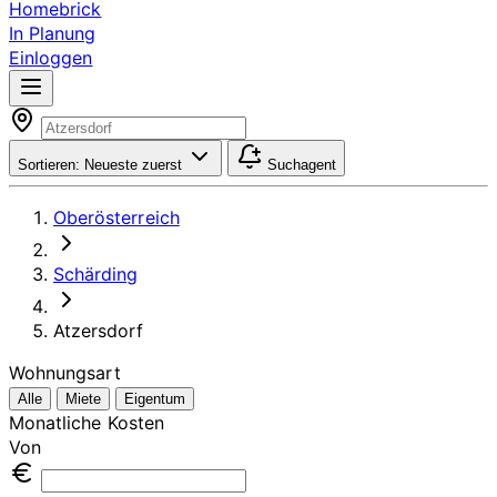
Homebrick
In Planung
Einloggen
Sortieren:
Neueste zuerst
Suchagent
Oberösterreich
Schärding
Atzersdorf
Wohnungsart
Alle
Miete
Eigentum
Monatliche Kosten
Von