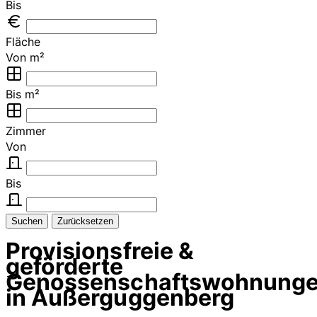
Bis
Fläche
Von m²
Bis m²
Zimmer
Von
Bis
Suchen
Zurücksetzen
Provisionsfreie &
geförderte
Genossenschaftswohnung
in Außerguggenberg