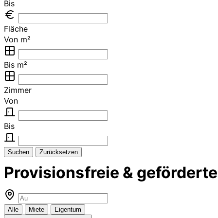
Bis
Fläche
Von m²
Bis m²
Zimmer
Von
Bis
Suchen
Zurücksetzen
Provisionsfreie & geförder
Alle
Miete
Eigentum