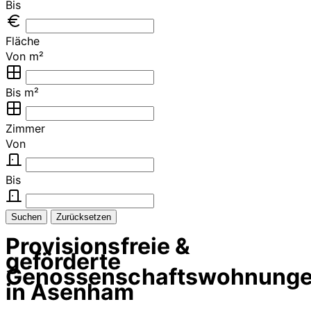
Bis
Fläche
Von m²
Bis m²
Zimmer
Von
Bis
Suchen
Zurücksetzen
Provisionsfreie &
geförderte
Genossenschaftswohnung
in Asenham