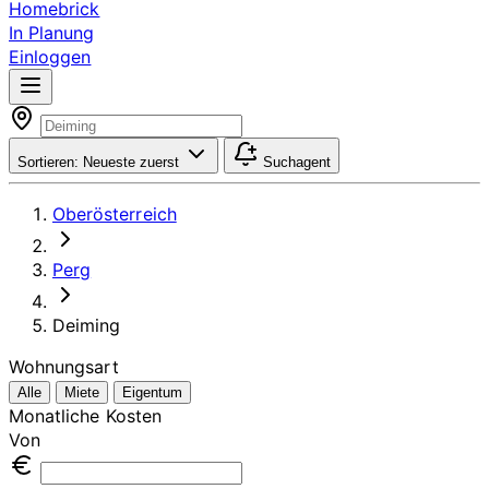
Homebrick
In Planung
Einloggen
Sortieren:
Neueste zuerst
Suchagent
Oberösterreich
Perg
Deiming
Wohnungsart
Alle
Miete
Eigentum
Monatliche Kosten
Von