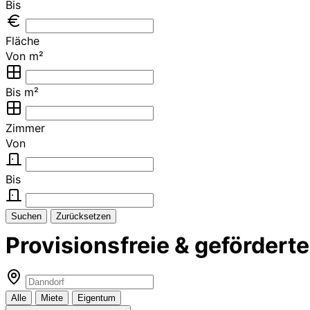
Bis
Fläche
Von m²
Bis m²
Zimmer
Von
Bis
Suchen
Zurücksetzen
Provisionsfreie & geförde
Alle
Miete
Eigentum