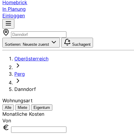
Homebrick
In Planung
Einloggen
Sortieren:
Neueste zuerst
Suchagent
Oberösterreich
Perg
Danndorf
Wohnungsart
Alle
Miete
Eigentum
Monatliche Kosten
Von