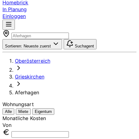
Homebrick
In Planung
Einloggen
Sortieren:
Neueste zuerst
Suchagent
Oberösterreich
Grieskirchen
Aferhagen
Wohnungsart
Alle
Miete
Eigentum
Monatliche Kosten
Von