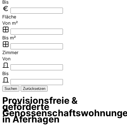
Bis
Fläche
Von m²
Bis m²
Zimmer
Von
Bis
Suchen
Zurücksetzen
Provisionsfreie &
geförderte
Genossenschaftswohnung
in Aferhagen