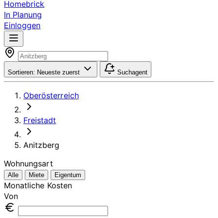
Homebrick
In Planung
Einloggen
Sortieren:
Neueste zuerst
Suchagent
Oberösterreich
Freistadt
Anitzberg
Wohnungsart
Alle
Miete
Eigentum
Monatliche Kosten
Von