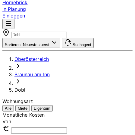
Homebrick
In Planung
Einloggen
Sortieren:
Neueste zuerst
Suchagent
Oberösterreich
Braunau am Inn
Dobl
Wohnungsart
Alle
Miete
Eigentum
Monatliche Kosten
Von