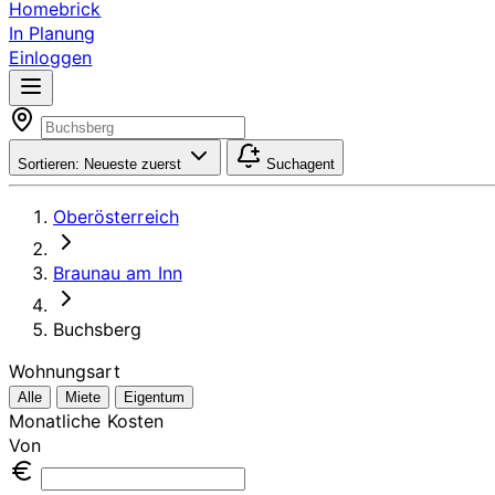
Homebrick
In Planung
Einloggen
Sortieren:
Neueste zuerst
Suchagent
Oberösterreich
Braunau am Inn
Buchsberg
Wohnungsart
Alle
Miete
Eigentum
Monatliche Kosten
Von