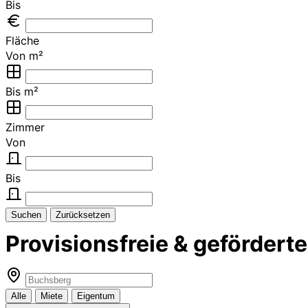
Bis
Fläche
Von m²
Bis m²
Zimmer
Von
Bis
Suchen
Zurücksetzen
Provisionsfreie & geförde
Alle
Miete
Eigentum