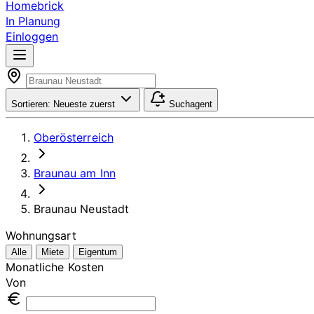
Homebrick
In Planung
Einloggen
Sortieren:
Neueste zuerst
Suchagent
Oberösterreich
Braunau am Inn
Braunau Neustadt
Wohnungsart
Alle
Miete
Eigentum
Monatliche Kosten
Von