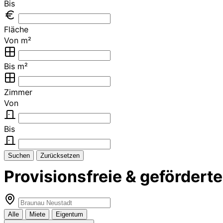
Bis
Fläche
Von m²
Bis m²
Zimmer
Von
Bis
Suchen
Zurücksetzen
Provisionsfreie & geförde
Alle
Miete
Eigentum