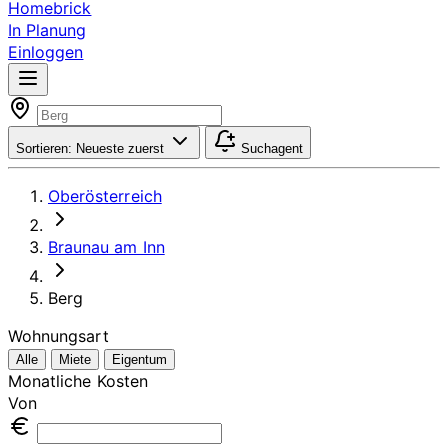
Homebrick
In Planung
Einloggen
Sortieren:
Neueste zuerst
Suchagent
Oberösterreich
Braunau am Inn
Berg
Wohnungsart
Alle
Miete
Eigentum
Monatliche Kosten
Von