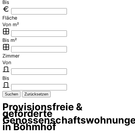
Bis
Fläche
Von m²
Bis m²
Zimmer
Von
Bis
Suchen
Zurücksetzen
Provisionsfreie &
geförderte
Genossenschaftswohnung
in Böhmhöf