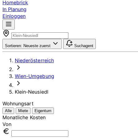
Homebrick
In Planung
Einloggen
Sortieren:
Neueste zuerst
Suchagent
Niederösterreich
Wien-Umgebung
Klein-Neusiedl
Wohnungsart
Alle
Miete
Eigentum
Monatliche Kosten
Von