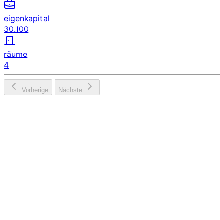
eigenkapital
30.100
räume
4
Vorherige
Nächste