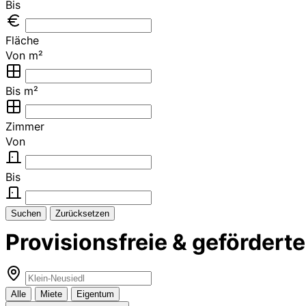
Bis
Fläche
Von m²
Bis m²
Zimmer
Von
Bis
Suchen
Zurücksetzen
Provisionsfreie & geförder
Alle
Miete
Eigentum