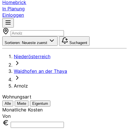
Homebrick
In Planung
Einloggen
Sortieren:
Neueste zuerst
Suchagent
Niederösterreich
Waidhofen an der Thaya
Arnolz
Wohnungsart
Alle
Miete
Eigentum
Monatliche Kosten
Von