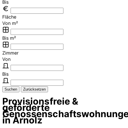
Bis
Fläche
Von m²
Bis m²
Zimmer
Von
Bis
Suchen
Zurücksetzen
Provisionsfreie &
geförderte
Genossenschaftswohnung
in Arnolz