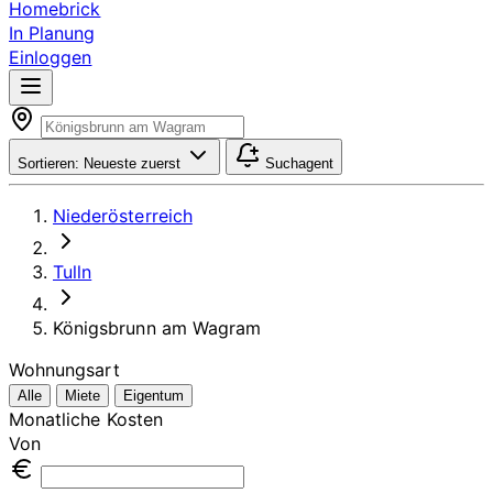
Homebrick
In Planung
Einloggen
Sortieren:
Neueste zuerst
Suchagent
Niederösterreich
Tulln
Königsbrunn am Wagram
Wohnungsart
Alle
Miete
Eigentum
Monatliche Kosten
Von