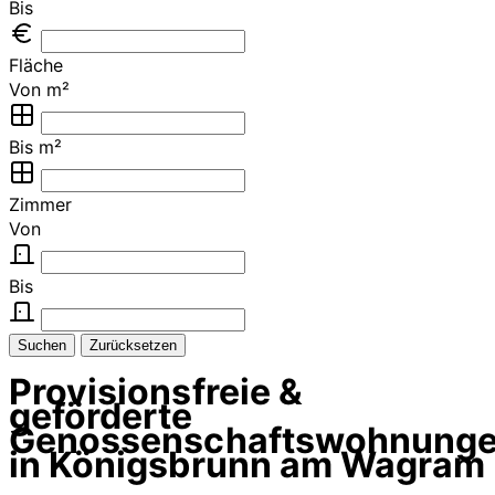
Bis
Fläche
Von m²
Bis m²
Zimmer
Von
Bis
Suchen
Zurücksetzen
Provisionsfreie &
geförderte
Genossenschaftswohnung
in Königsbrunn am Wagram