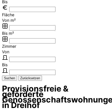
Bis
Fläche
Von m²
Bis m²
Zimmer
Von
Bis
Suchen
Zurücksetzen
Provisionsfreie &
geförderte
Genossenschaftswohnung
in Dreihöf