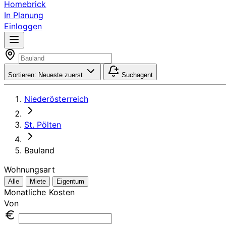
Homebrick
In Planung
Einloggen
Sortieren:
Neueste zuerst
Suchagent
Niederösterreich
St. Pölten
Bauland
Wohnungsart
Alle
Miete
Eigentum
Monatliche Kosten
Von