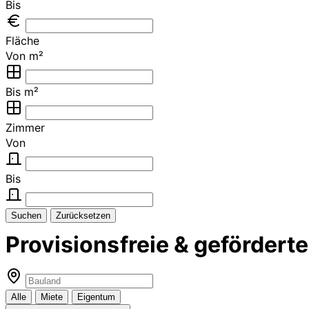
Bis
Fläche
Von m²
Bis m²
Zimmer
Von
Bis
Suchen
Zurücksetzen
Provisionsfreie & geförder
Alle
Miete
Eigentum