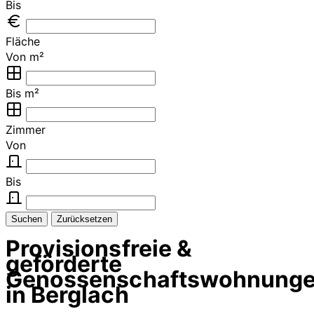
Bis
Fläche
Von m²
Bis m²
Zimmer
Von
Bis
Suchen
Zurücksetzen
Provisionsfreie &
geförderte
Genossenschaftswohnung
in Berglach