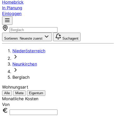
Homebrick
In Planung
Einloggen
Sortieren:
Neueste zuerst
Suchagent
Niederösterreich
Neunkirchen
Berglach
Wohnungsart
Alle
Miete
Eigentum
Monatliche Kosten
Von