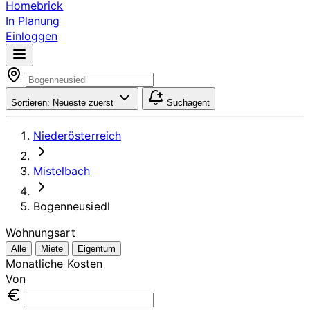
Homebrick
In Planung
Einloggen
Sortieren:
Neueste zuerst
Suchagent
Niederösterreich
Mistelbach
Bogenneusiedl
Wohnungsart
Alle
Miete
Eigentum
Monatliche Kosten
Von