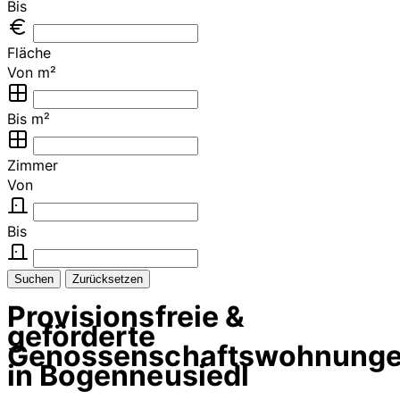
Bis
Fläche
Von m²
Bis m²
Zimmer
Von
Bis
Suchen
Zurücksetzen
Provisionsfreie &
geförderte
Genossenschaftswohnung
in Bogenneusiedl