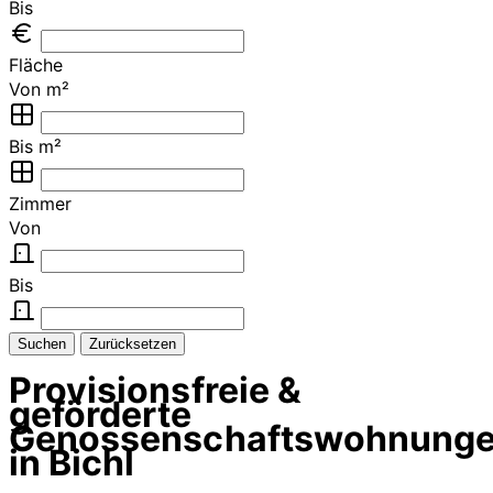
Bis
Fläche
Von m²
Bis m²
Zimmer
Von
Bis
Suchen
Zurücksetzen
Provisionsfreie &
geförderte
Genossenschaftswohnung
in Bichl