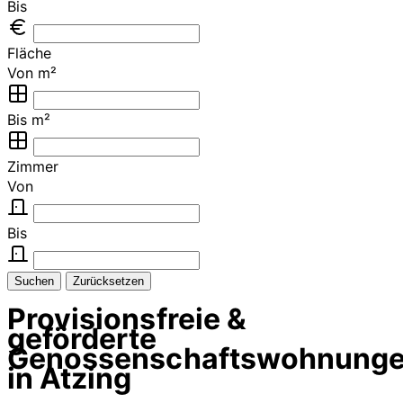
Bis
Fläche
Von m²
Bis m²
Zimmer
Von
Bis
Suchen
Zurücksetzen
Provisionsfreie &
geförderte
Genossenschaftswohnung
in Atzing