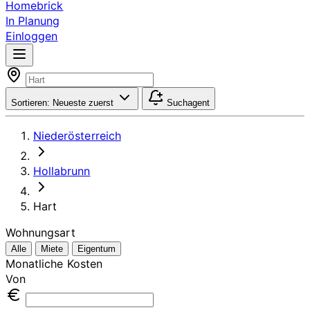
Homebrick
In Planung
Einloggen
Sortieren:
Neueste zuerst
Suchagent
Niederösterreich
Hollabrunn
Hart
Wohnungsart
Alle
Miete
Eigentum
Monatliche Kosten
Von