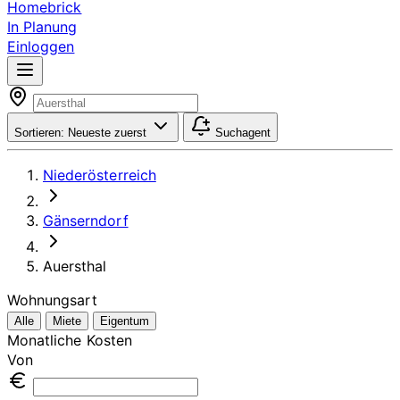
Homebrick
In Planung
Einloggen
Sortieren:
Neueste zuerst
Suchagent
Niederösterreich
Gänserndorf
Auersthal
Wohnungsart
Alle
Miete
Eigentum
Monatliche Kosten
Von