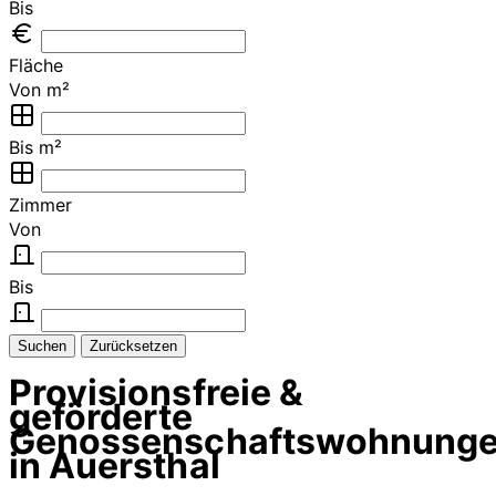
Bis
Fläche
Von m²
Bis m²
Zimmer
Von
Bis
Suchen
Zurücksetzen
Provisionsfreie &
geförderte
Genossenschaftswohnung
in Auersthal