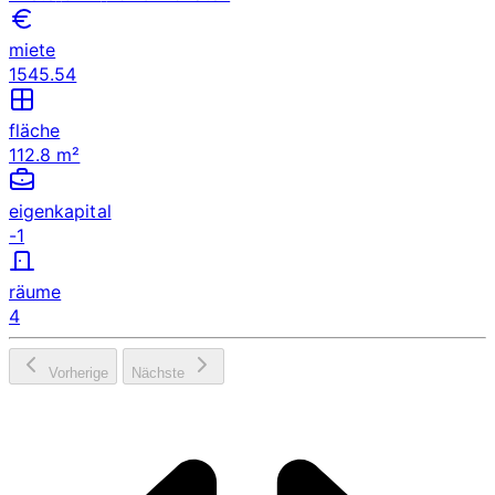
miete
1545.54
fläche
112.8 m²
eigenkapital
-1
räume
4
Vorherige
Nächste