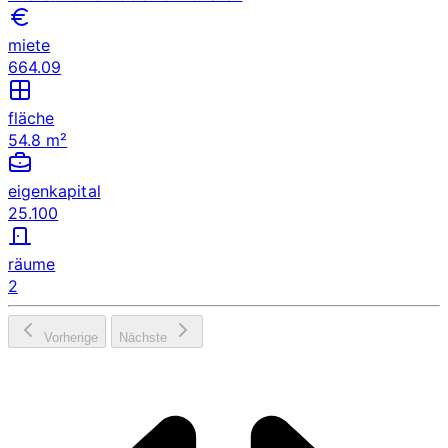
miete
664.09
fläche
54.8 m²
eigenkapital
25.100
räume
2
Vorherige
Nächste