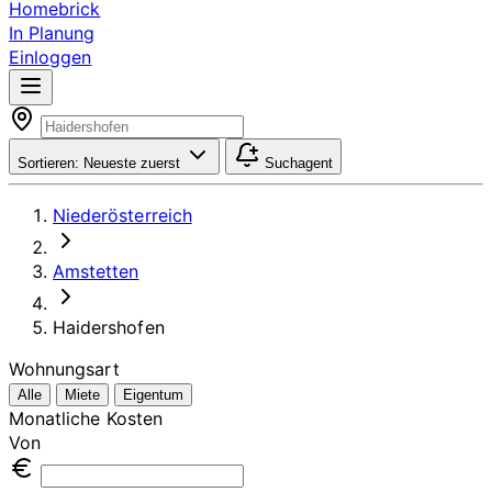
Homebrick
In Planung
Einloggen
Sortieren:
Neueste zuerst
Suchagent
Niederösterreich
Amstetten
Haidershofen
Wohnungsart
Alle
Miete
Eigentum
Monatliche Kosten
Von