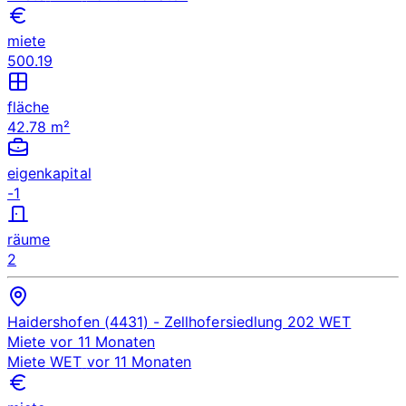
miete
500.19
fläche
42.78 m²
eigenkapital
-1
räume
2
Haidershofen (4431)
- Zellhofersiedlung 202
WET
Miete
vor 11 Monaten
Miete
WET
vor 11 Monaten