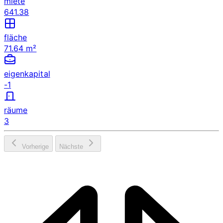
miete
641.38
fläche
71.64 m²
eigenkapital
-1
räume
3
Vorherige
Nächste