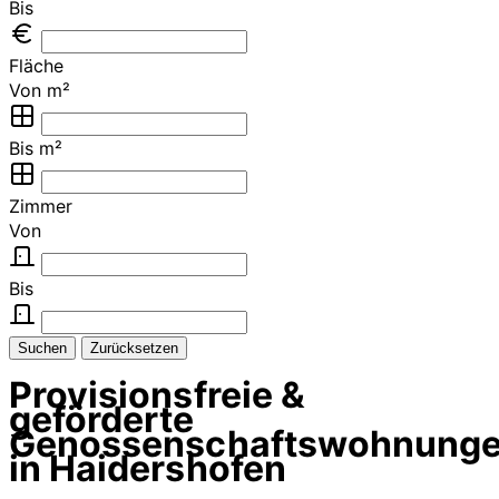
Bis
Fläche
Von m²
Bis m²
Zimmer
Von
Bis
Suchen
Zurücksetzen
Provisionsfreie &
geförderte
Genossenschaftswohnung
in Haidershofen