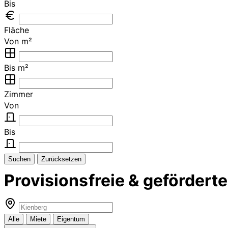
Bis
Fläche
Von m²
Bis m²
Zimmer
Von
Bis
Suchen
Zurücksetzen
Provisionsfreie & geförder
Alle
Miete
Eigentum