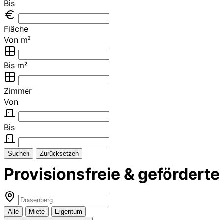
Bis
Fläche
Von m²
Bis m²
Zimmer
Von
Bis
Suchen
Zurücksetzen
Provisionsfreie & geförde
Alle
Miete
Eigentum