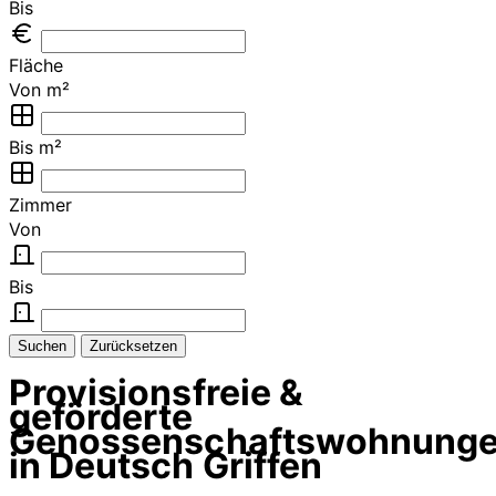
Bis
Fläche
Von m²
Bis m²
Zimmer
Von
Bis
Suchen
Zurücksetzen
Provisionsfreie &
geförderte
Genossenschaftswohnung
in Deutsch Griffen