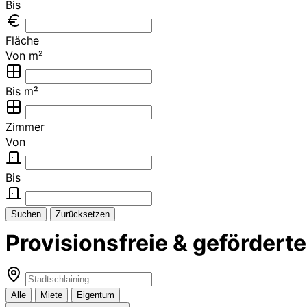
Bis
Fläche
Von m²
Bis m²
Zimmer
Von
Bis
Suchen
Zurücksetzen
Provisionsfreie & geförder
Alle
Miete
Eigentum