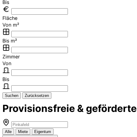
Bis
Fläche
Von m²
Bis m²
Zimmer
Von
Bis
Suchen
Zurücksetzen
Provisionsfreie & geförder
Alle
Miete
Eigentum