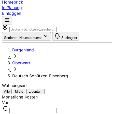
Homebrick
In Planung
Einloggen
Sortieren:
Neueste zuerst
Suchagent
Burgenland
Oberwart
Deutsch Schützen-Eisenberg
Wohnungsart
Alle
Miete
Eigentum
Monatliche Kosten
Von