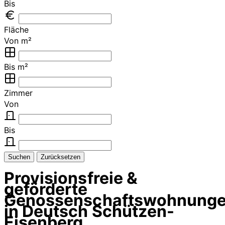
Bis
Fläche
Von m²
Bis m²
Zimmer
Von
Bis
Suchen
Zurücksetzen
Provisionsfreie &
geförderte
Genossenschaftswohnung
in Deutsch Schützen-
Eisenberg