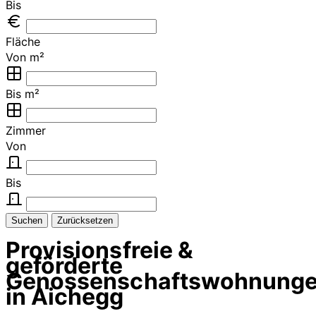
Bis
Fläche
Von m²
Bis m²
Zimmer
Von
Bis
Suchen
Zurücksetzen
Provisionsfreie &
geförderte
Genossenschaftswohnung
in Aichegg