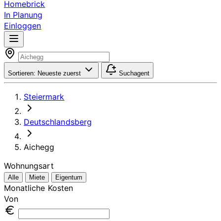
Homebrick
In Planung
Einloggen
Sortieren:
Neueste zuerst
Suchagent
Steiermark
Deutschlandsberg
Aichegg
Wohnungsart
Alle
Miete
Eigentum
Monatliche Kosten
Von