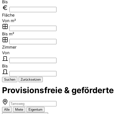
Bis
Fläche
Von m²
Bis m²
Zimmer
Von
Bis
Suchen
Zurücksetzen
Provisionsfreie & geförde
Alle
Miete
Eigentum