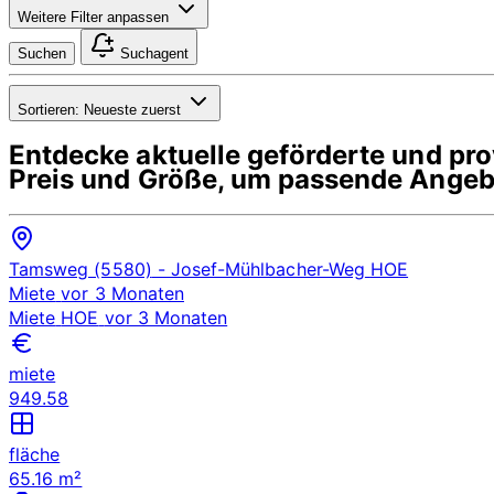
Weitere Filter anpassen
Suchen
Suchagent
Sortieren:
Neueste zuerst
Entdecke aktuelle geförderte und p
Preis und Größe, um passende Angebo
Tamsweg (5580)
- Josef-Mühlbacher-Weg
HOE
Miete
vor 3 Monaten
Miete
HOE
vor 3 Monaten
miete
949.58
fläche
65.16 m²